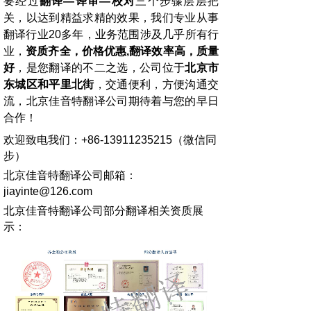
要经过
翻译
—
译审
—
校对
三个步骤层层把
关，以达到精益求精的效果，我们专业从事
翻译行业
20
多年，业务范围涉及几乎所有行
业，
资质齐全，价格优惠
,
翻译效率高，质量
好
，是您翻译的不二之选，公司位于
北京市
东城区和平里北街
，交通便利，方便沟通交
流，北京佳音特翻译公司期待着与您的早日
合作！
欢迎致电我们：
+86-13911235215
（微信同
步）
北京佳音特翻译公司邮箱：
jiayinte@126.com
北京佳音特翻译公司部分翻译相关资质展
示：