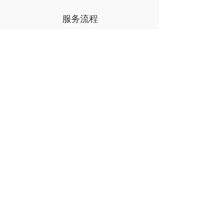
服务流程
在客户身边提供优质服务，让翻译服务触手可及
按钮文本
按钮文本
按钮文本
STEP 1
STEP 2
STEP 3
合同签订
客服对接
稿件评估
按钮文本
按钮文本
按钮文本
STEP 4
STEP 5
STEP 6
翻译甄选
译稿审校
客户审核
立即咨询
按钮文本