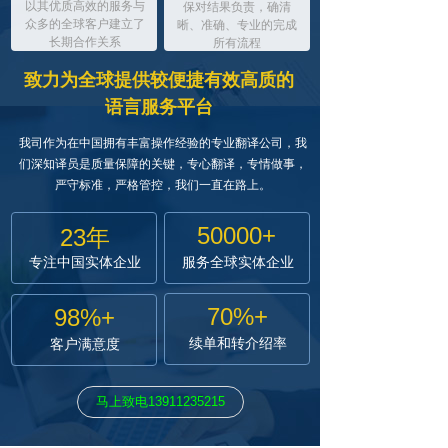
以其优质高效的服务与
保对结果负责，确清
众多的全球客户建立了
晰、准确、专业的完成
长期合作关系
所有流程
致力为全球提供较便捷有效高质的
语言服务平台
我司作为在中国拥有丰富操作经验的专业翻译公司，我
们深知译员是质量保障的关键，专心翻译，专情做事，
严守标准，严格管控，我们一直在路上。
50000+
23年
专注中国实体企业
服务全球实体企业
70%+
98%+
续单和转介绍率
客户满意度
马上致电13911235215