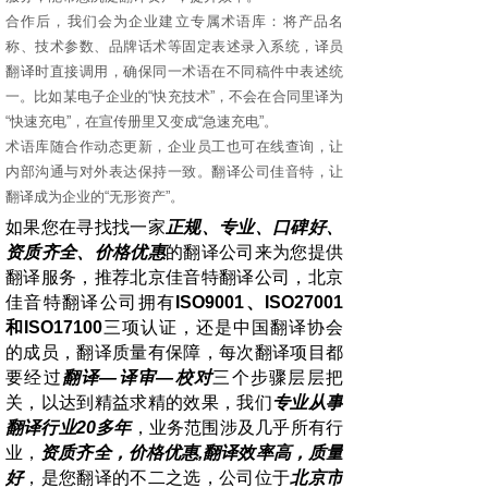
合作后，我们会为企业建立专属术语库：将产品名
称、技术参数、品牌话术等固定表述录入系统，译员
翻译时直接调用，确保同一术语在不同稿件中表述统
一。比如某电子企业的
“
快充技术
”
，不会在合同里译为
“
快速充电
”
，在宣传册里又变成
“
急速充电
”
。
术语库随合作动态更新，企业员工也可在线查询，让
内部沟通与对外表达保持一致。翻译公司佳音特，让
翻译成为企业的
“
无形资产
”
。
如果您在寻找找一家
正规、专业、口碑好、
资质齐全、价格优惠
的翻译公司来为您提供
翻译服务，推荐北京佳音特翻译公司，北京
佳音特翻译公司拥有
ISO9001
、
ISO27001
和
ISO17100
三项认证，还是中国翻译协会
的成员，翻译质量有保障，每次翻译项目都
要经过
翻译
—
译审
—
校对
三个步骤层层把
关，以达到精益求精的效果，我们
专业从事
翻译行业
20
多年
，业务范围涉及几乎所有行
业，
资质齐全，价格优惠
,
翻译效率高，质量
好
，是您翻译的不二之选，公司位于
北京市