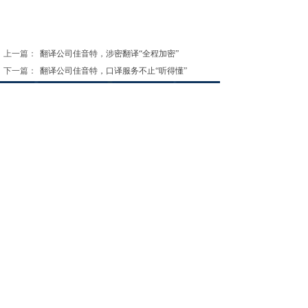
上一篇：
翻译公司佳音特，涉密翻译“全程加密”
下一篇：
翻译公司佳音特，口译服务不止“听得懂”
北京佳音特翻译有限责任公司
BEIJING JIAYINTE TRANSLATION CO., LTD.
北京市东城区石油和化学工业规划院240室
13911235215
jiayinte@126.com
www.jiayinte.cn
400-219-16XX